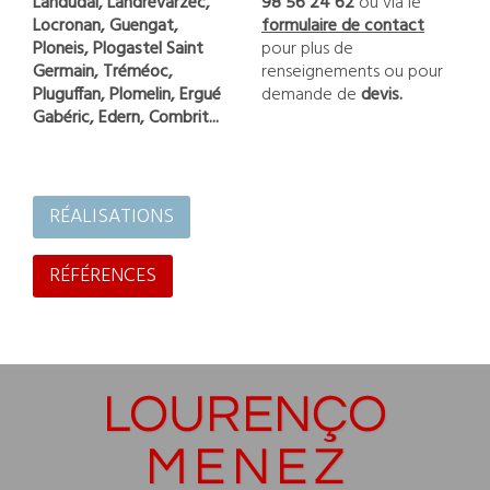
Landudal, Landrévarzec,
98 56 24 62
ou via le
Locronan, Guengat,
formulaire de contact
Ploneis, Plogastel Saint
pour plus de
Germain, Tréméoc,
renseignements ou pour
Pluguffan, Plomelin, Ergué
demande de
devis.
Gabéric, Edern, Combrit...
RÉALISATIONS
RÉFÉRENCES