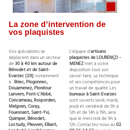
La zone d’intervention de
vos plaquistes
Vos spécialistes se
L’équipe d’
artisans
déplacent dans un secteur
plaquistes de LOURENÇO -
de
30 à 40 km autour de
MENEZ
met à votre
Bénodet et de Saint-
disposition tout son
Evarzec (29)
, notamment
savoir-faire, sa technique
à :
Briec, Plogonnec,
et ses compétences pour
Douarnenez, Plonéour
un travail de qualité. Les
Lanvern, Pont-L'Abbé,
bureaux à Saint-Evarzec
Concarneau, Rosporden,
sont ouverts lundi, mardi,
Melgven, Coray,
jeudi et vendredi de 9h à
Fouesnant, Saint-Yvi,
12h et de 14h à 19h, ainsi
Quimper, Bénodet,
que le mercredi de 9h à
Loctudy, Pleuven, Elliant,
12h. Contactez-nous au
02