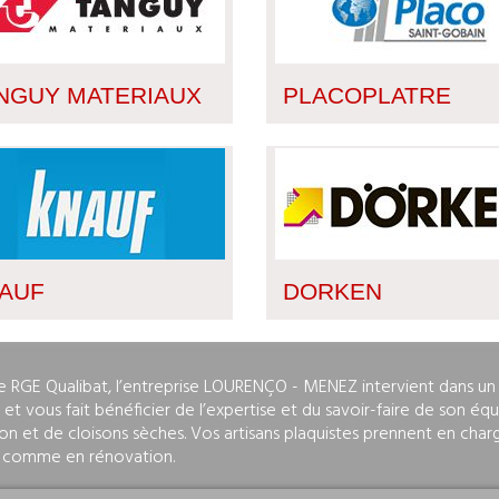
NGUY MATERIAUX
PLACOPLATRE
AUF
DORKEN
ée RGE Qualibat, l’entreprise LOURENÇO - MENEZ intervient dans u
et vous fait bénéficier de l’expertise et du savoir-faire de son éq
ion et de cloisons sèches. Vos artisans plaquistes prennent en charg
 comme en rénovation.