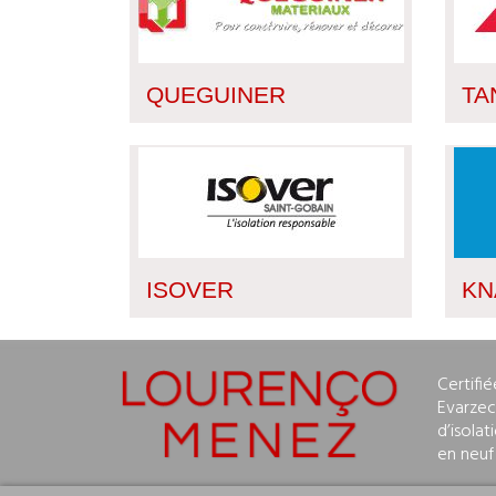
QUEGUINER
TA
ISOVER
KN
Certifi
Evarzec 
d’isolat
en neuf